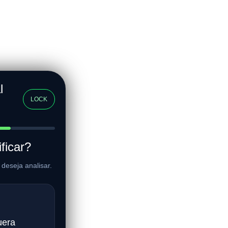
l
LOCK
ficar?
deseja analisar.
uera