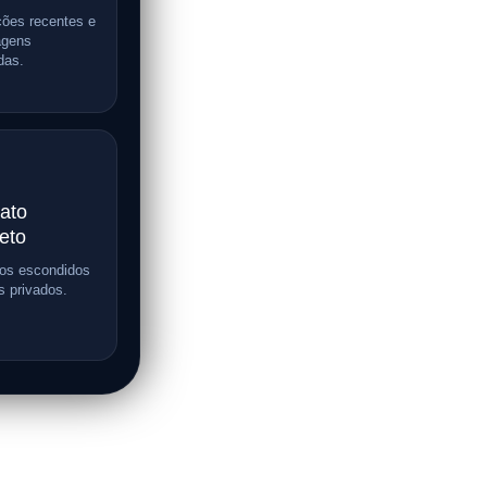
ções recentes e
gens
das.
ato
eto
vos escondidos
s privados.