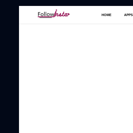
HOME
APPS
Technological information updating
Follow Insta