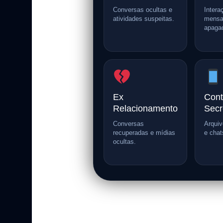
Conversas ocultas e
Intera
atividades suspeitas.
mensa
apaga
Ex
Cont
Relacionamento
Secr
Conversas
Arqui
recuperadas e mídias
e chat
ocultas.